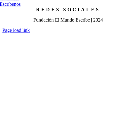
Escríbenos
REDES SOCIALES
Fundación El Mundo Escribe | 2024
Page load link
Go
to
Top