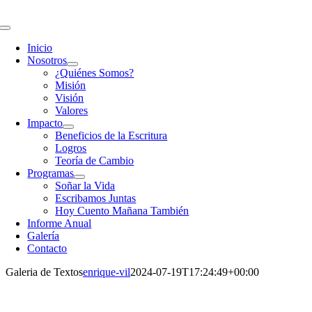
Skip
to
Toggle
content
Navigation
Inicio
Nosotros
¿Quiénes Somos?
Misión
Visión
Valores
Impacto
Beneficios de la Escritura
Logros
Teoría de Cambio
Programas
Soñar la Vida
Escribamos Juntas
Hoy Cuento Mañana También
Informe Anual
Galería
Contacto
Galeria de Textos
enrique-vil
2024-07-19T17:24:49+00:00